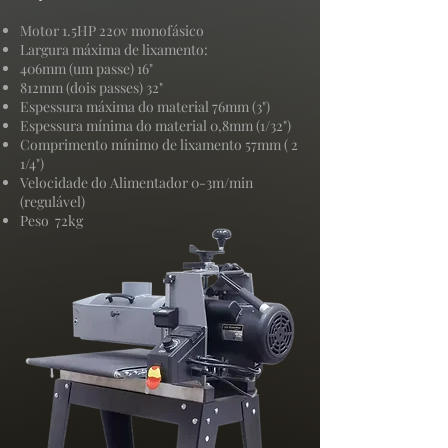
Motor 1.5HP 220v monofásico
Largura máxima de lixamento:
406mm (um passe) 16"
812mm (dois passes) 32"
Espessura máxima do material 76mm (3")
Espessura mínima do material 0,8mm (1/32")
Comprimento mínimo de lixamento 57mm ( 2
1/4")
Velocidade do Alimentador 0-3m/min
(regulável)
Peso 72kg