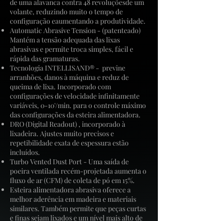
de uma alavanca contra 48 revoluçõesde um
volante, reduzindo muito o tempo de
configuração eaumentando a produtividade.
Automatic Abrasive Tension - (patenteado)
Mantém a tensão adequada das lixas
abrasivas e permite troca simples, fácil e
rápida das gramaturas.
Tecnologia INTELLISAND® - previne
arranhões, danos à máquina e reduz de
queima de lixa. Incorporado com
configurações de velocidade infinitamente
variáveis, 0-10'/min. para o controle máximo
das configurações da esteira alimentadora.
DRO (Digital Readout) , incorporado à
lixadeira. Ajustes muito precisos e
repetibilidade exata de espessura estão
incluídos.
Turbo Vented Dust Port - Uma saída de
poeira ventilada recém-projetada aumenta o
fluxo de ar (CFM) de coleta de pó em 15%.
Esteira alimentadora abrasiva oferece a
melhor aderência em madeira e materiais
similares. Também permite que peças curtas
e finas sejam lixados e um nível mais alto de