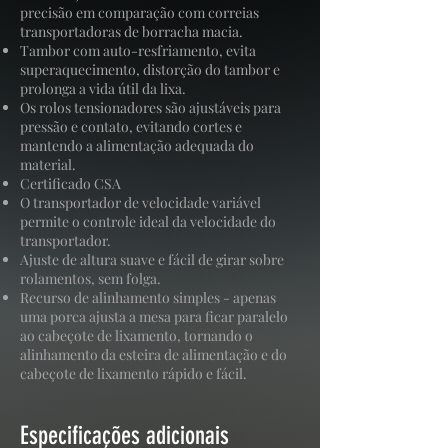
precisão em comparação com correias
transportadoras de borracha macia.
Tambor com auto-resfriamento, evita
superaquecimento, distorção do tambor e
prolonga a vida útil da lixa.
Os rolos tensionadores são ajustáveis ​​para
pressão e contato, evitando cortes e
mantendo a alimentação adequada do
material.
Certificado CSA
O transportador de velocidade variável
permite o controle ideal da velocidade do
transportador.
Ajuste de altura suave e fácil de girar sobre
rolamentos, sem folga.
Recurso de alinhamento simples - apenas
uma porca ajusta a mesa para ficar paralelo
ao cabeçote de lixamento, tornando o
alinhamento da esteira de alimentação e do
cabeçote de lixamento rápido e fácil.
Especificações adicionais