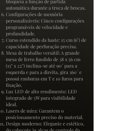
bloqueia a função de partida
automática durante a troca de brocas.
Configurações de memória
personalizáveis: Cinco configurações
programáveis ​​de velocidade e
profundidade.
Curso estendido da haste: 15 cm (6") de
capacidade de perfuração precisa.
Mesa de trabalho versátil: A grande
mesa de ferro fundido de 38 x 56 cm
(15" x 22") inclina-se até 90° para a
esquerda e para a direita, gira 360° e
possui ranhuras em T e 10 furos para
fixação.
Luz LED de alto rendimento: LED
integrado de 5W para visibilidade
ideal.
Lasers de mira: Garantem o
posicionamento preciso do material.
Design moderno: Elegante e estético,
do cabeçote às alças de controle da