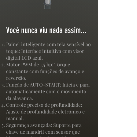
Você nunca viu nada assim...
Painel inteligente com tela sensível ao
toque: Interface intuitiva com visor
digital LCD azul.
Motor PWM de 1,5 hp: Torque
constante com funções de avanço e
reversão.
Função de AUTO-START: Inicia e para
automaticamente com o movimento
da alavanca.
Controle preciso de profundidade:
Ajuste de profundidade eletrônico e
manual.
Segurança avançada: Suporte para
chave de mandril com sensor que