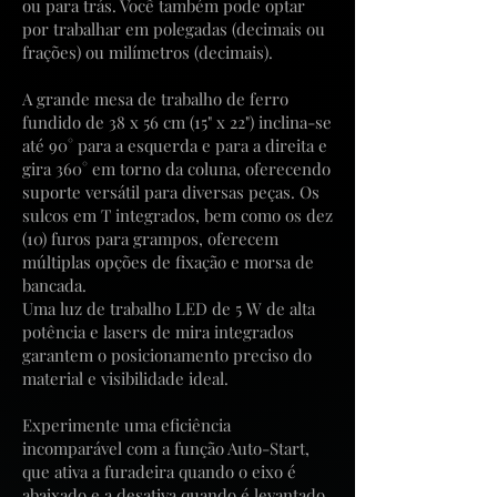
ou para trás. Você também pode optar
por trabalhar em polegadas (decimais ou
frações) ou milímetros (decimais).
A grande mesa de trabalho de ferro
fundido de 38 x 56 cm (15" x 22") inclina-se
até 90° para a esquerda e para a direita e
gira 360° em torno da coluna, oferecendo
suporte versátil para diversas peças. Os
sulcos em T integrados, bem como os dez
(10) furos para grampos, oferecem
múltiplas opções de fixação e morsa de
bancada.
Uma luz de trabalho LED de 5 W de alta
potência e lasers de mira integrados
garantem o posicionamento preciso do
material e visibilidade ideal.
Experimente uma eficiência
incomparável com a função Auto-Start,
que ativa a furadeira quando o eixo é
abaixado e a desativa quando é levantado.