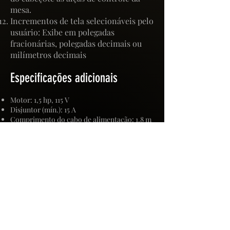
mesa.
Incrementos de tela selecionáveis ​​pelo
usuário: Exibe em polegadas
fracionárias, polegadas decimais ou
milímetros decimais
Especificações adicionais
Motor: 1,5 hp, 115 V
Disjuntor (mín.): 15 A
Comprimento do cabo de alimentação: 1,8 m
Mesa de ferro fundido: 380 x 560 mm
Inclinação da mesa: +/- 90°
Rotação da mesa: 360°
Luz de trabalho: LED de 5 W
Diâmetro máximo de torneamento: 510 mm
Cone do eixo: MT2
Curso do eixo: 152 mm
Mandril : 2 - 16 mm
Diâmetro da manga: 55 mm
Diâmetro da flange/colarinho da manga: 66
mm